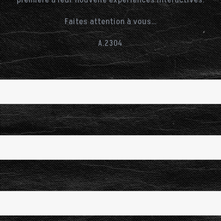
première à leur nouvelle expériences interactives.
Faites attention à vous…
A.2304