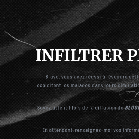
Skip
to
content
INFILTRER 
Bravo, vous avez réussi à résoudre cett
exploitent les malades dans leurs simulati
Soyez attentif lors de la diffusion de
BLOO
En attendant, renseignez-moi vos informa